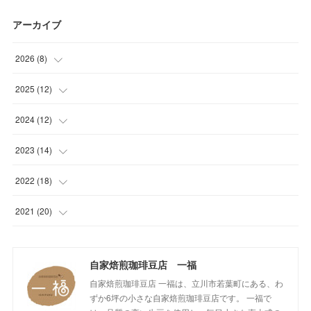
アーカイブ
2026
(
8
)
(
1
)
2025
(
12
)
(
1
)
(
1
)
2024
(
12
)
(
1
)
(
1
)
(
1
)
2023
(
14
)
(
1
)
(
1
)
(
1
)
(
2
)
2022
(
18
)
(
1
)
(
1
)
(
1
)
(
1
)
(
1
)
2021
(
20
)
(
1
)
(
1
)
(
1
)
(
1
)
(
1
)
(
3
)
(
2
)
自家焙煎珈琲豆店 一福
(
1
)
(
1
)
(
1
)
(
1
)
(
17
)
自家焙煎珈琲豆店 一福は、立川市若葉町にある、わ
(
1
)
(
1
)
(
1
)
(
2
)
ずか6坪の小さな自家焙煎珈琲豆店です。 一福で