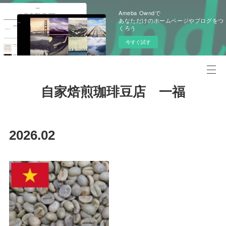
Ameba Owndで
あなただけのホームページやブログをつ
くろう
今すぐ試す
自家焙煎珈琲豆店 一福
2026
.
02