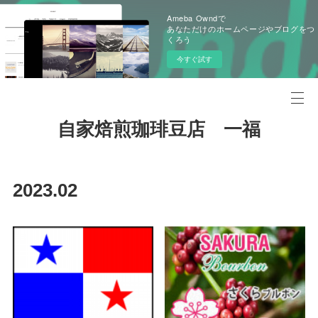
Ameba Owndで
あなただけのホームページやブログをつ
くろう
今すぐ試す
自家焙煎珈琲豆店 一福
2023
.
02