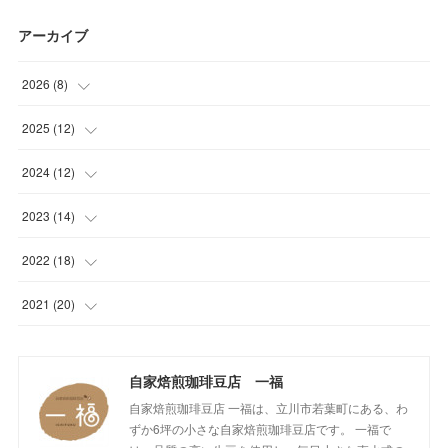
アーカイブ
2026
(
8
)
(
1
)
2025
(
12
)
(
1
)
(
1
)
2024
(
12
)
(
1
)
(
1
)
(
1
)
2023
(
14
)
(
1
)
(
1
)
(
1
)
(
2
)
2022
(
18
)
(
1
)
(
1
)
(
1
)
(
1
)
(
1
)
2021
(
20
)
(
1
)
(
1
)
(
1
)
(
1
)
(
1
)
(
3
)
(
2
)
自家焙煎珈琲豆店 一福
(
1
)
(
1
)
(
1
)
(
1
)
(
17
)
自家焙煎珈琲豆店 一福は、立川市若葉町にある、わ
(
1
)
(
1
)
(
1
)
(
2
)
ずか6坪の小さな自家焙煎珈琲豆店です。 一福で