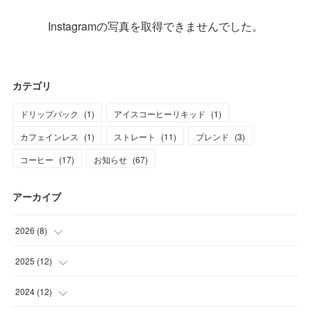
Instagramの写真を取得できませんでした。
カテゴリ
ドリップバック
(
1
)
アイスコーヒーリキッド
(
1
)
カフェインレス
(
1
)
ストレート
(
11
)
ブレンド
(
3
)
コーヒー
(
17
)
お知らせ
(
67
)
アーカイブ
2026
(
8
)
(
1
)
2025
(
12
)
(
1
)
(
1
)
2024
(
12
)