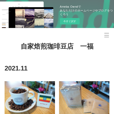
Ameba Owndで
あなただけのホームページやブログをつ
くろう
今すぐ試す
自家焙煎珈琲豆店 一福
2021
.
11