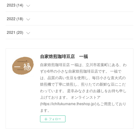
(
1
)
(
1
)
(
1
)
2023
(
14
)
(
1
)
(
1
)
(
1
)
(
2
)
2022
(
18
)
(
1
)
(
1
)
(
1
)
(
1
)
(
1
)
2021
(
20
)
(
1
)
(
1
)
(
1
)
(
1
)
(
1
)
(
3
)
(
2
)
自家焙煎珈琲豆店 一福
(
1
)
(
1
)
(
1
)
(
1
)
(
17
)
自家焙煎珈琲豆店 一福は、立川市若葉町にある、わ
(
1
)
(
1
)
(
1
)
(
2
)
ずか6坪の小さな自家焙煎珈琲豆店です。 一福で
は、品質の高い生豆を使用し、毎日小さな直火式の
(
2
)
(
1
)
(
1
)
(
1
)
焙煎機で丁寧に焙煎し、煎りたての新鮮な豆にこだ
わっています。 是非みなさまのお越しをお待ち申し
(
1
)
(
1
)
(
1
)
(
2
)
上げております。 オンラインストア
(https://ichifukumame.theshop.jp/)もご用意しており
(
2
)
(
1
)
(
2
)
(
1
)
ます。
フォロー
(
1
)
(
2
)
(
3
)
(
2
)
(
2
)
(
1
)