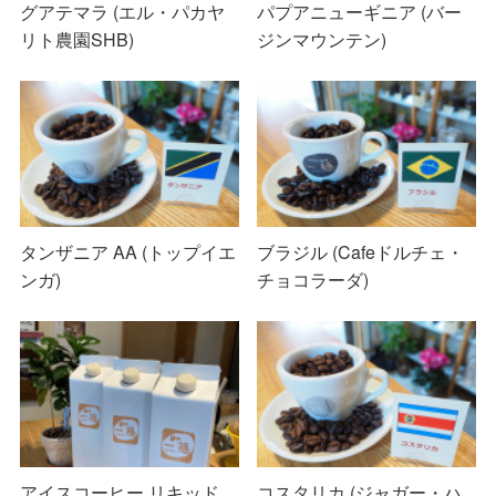
グアテマラ (エル・パカヤ
パプアニューギニア (バー
リト農園SHB)
ジンマウンテン)
タンザニア AA (トップイエ
ブラジル (Cafeドルチェ・
ンガ)
チョコラーダ)
アイスコーヒー リキッド
コスタリカ (ジャガー・ハ