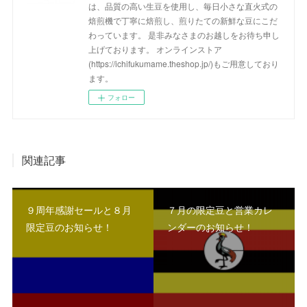
は、品質の高い生豆を使用し、毎日小さな直火式の
焙煎機で丁寧に焙煎し、煎りたての新鮮な豆にこだ
わっています。 是非みなさまのお越しをお待ち申し
上げております。 オンラインストア
(https://ichifukumame.theshop.jp/)もご用意しており
ます。
フォロー
関連記事
９周年感謝セールと８月
７月の限定豆と営業カレ
限定豆のお知らせ！
ンダーのお知らせ！