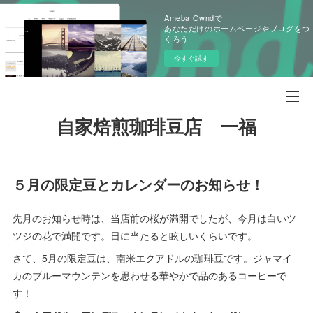
Ameba Owndで
あなただけのホームページやブログをつ
くろう
今すぐ試す
自家焙煎珈琲豆店 一福
５月の限定豆とカレンダーのお知らせ！
先月のお知らせ時は、当店前の桜が満開でしたが、今月は白いツ
ツジの花で満開です。日に当たると眩しいくらいです。
さて、5月の限定豆は、南米エクアドルの珈琲豆です。ジャマイ
カのブルーマウンテンを思わせる華やかで品のあるコーヒーで
す！