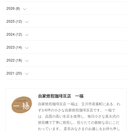
2026
(
8
)
(
1
)
2025
(
12
)
(
1
)
(
1
)
2024
(
12
)
(
1
)
(
1
)
(
1
)
2023
(
14
)
(
1
)
(
1
)
(
1
)
(
2
)
2022
(
18
)
(
1
)
(
1
)
(
1
)
(
1
)
(
1
)
2021
(
20
)
(
1
)
(
1
)
(
1
)
(
1
)
(
1
)
(
3
)
(
2
)
自家焙煎珈琲豆店 一福
(
1
)
(
1
)
(
1
)
(
1
)
(
17
)
自家焙煎珈琲豆店 一福は、立川市若葉町にある、わ
(
1
)
(
1
)
(
1
)
(
2
)
ずか6坪の小さな自家焙煎珈琲豆店です。 一福で
は、品質の高い生豆を使用し、毎日小さな直火式の
(
2
)
(
1
)
(
1
)
(
1
)
焙煎機で丁寧に焙煎し、煎りたての新鮮な豆にこだ
わっています。 是非みなさまのお越しをお待ち申し