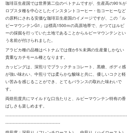
珈琲豆生産国では世界第二位のベトナムですが、生産高の90％が
ロブスタ種を中心としたインスタントコーヒー・缶コーヒーなど
の原料にされる安価な珈琲豆生産国のイメージですが、この「ル
ビーマウンテンG1」は標高1500ｍの高原地帯で、かつてはルビ
ーの採掘を行っていた土地であることからルビーマウンテンとい
う名前が付けられました。
アラビカ種の品種はベトナムでは僅か5％未満の生産量しかない
貴重なカチモール種となります。
カッピングは、深煎りでブラックチョコレート、黒糖、ボディ感
が強い味わい、中煎りでは柔らかな酸味と共に、優しいコクと軽
い苦みを感じることができ、とてもバランスの取れた味わいで
す。
両焙煎度共にマイルドな口当たりと、ルビーマウンテン特有の香
ばしさも楽しめます。
----------------------------------------------------------------------------------
-------------------------------------
焙煎度：深煎り（フレンチロースト）、中煎り（ハイロースト）