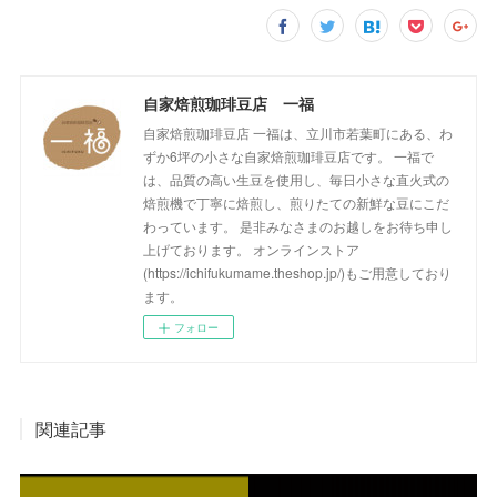
自家焙煎珈琲豆店 一福
自家焙煎珈琲豆店 一福は、立川市若葉町にある、わ
ずか6坪の小さな自家焙煎珈琲豆店です。 一福で
は、品質の高い生豆を使用し、毎日小さな直火式の
焙煎機で丁寧に焙煎し、煎りたての新鮮な豆にこだ
わっています。 是非みなさまのお越しをお待ち申し
上げております。 オンラインストア
(https://ichifukumame.theshop.jp/)もご用意しており
ます。
フォロー
関連記事