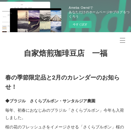
Ameba Owndで
あなただけのホームページやブログをつ
くろう
今すぐ試す
自家焙煎珈琲豆店 一福
春の季節限定品と2月のカレンダーのお知ら
せ！
◆ブラジル さくらブルボン・サンタルジア農園
毎年、初春におなじみのブラジル「さくらブルボン」今年も入荷
しました。
桜の花のフレッシュさをイメージさせる「さくらブルボン」桜の