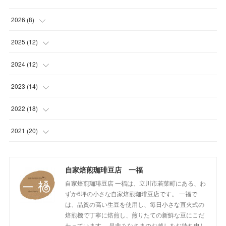
2026
(
8
)
(
1
)
2025
(
12
)
(
1
)
(
1
)
2024
(
12
)
(
1
)
(
1
)
(
1
)
2023
(
14
)
(
1
)
(
1
)
(
1
)
(
2
)
2022
(
18
)
(
1
)
(
1
)
(
1
)
(
1
)
(
1
)
2021
(
20
)
(
1
)
(
1
)
(
1
)
(
1
)
(
1
)
(
3
)
(
2
)
自家焙煎珈琲豆店 一福
(
1
)
(
1
)
(
1
)
(
1
)
(
17
)
自家焙煎珈琲豆店 一福は、立川市若葉町にある、わ
(
1
)
(
1
)
(
1
)
(
2
)
ずか6坪の小さな自家焙煎珈琲豆店です。 一福で
は、品質の高い生豆を使用し、毎日小さな直火式の
(
2
)
(
1
)
(
1
)
(
1
)
焙煎機で丁寧に焙煎し、煎りたての新鮮な豆にこだ
わっています。 是非みなさまのお越しをお待ち申し