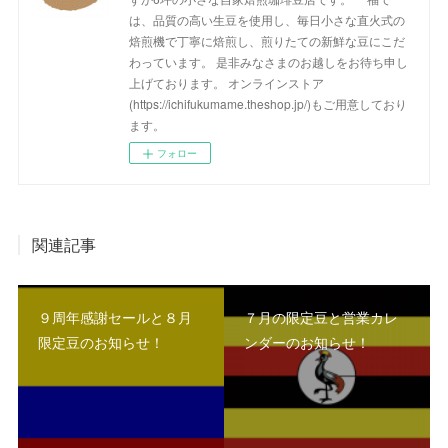
は、品質の高い生豆を使用し、毎日小さな直火式の
焙煎機で丁寧に焙煎し、煎りたての新鮮な豆にこだ
わっています。 是非みなさまのお越しをお待ち申し
上げております。 オンラインストア
(https://ichifukumame.theshop.jp/)もご用意しており
ます。
フォロー
関連記事
９周年感謝セールと８月
７月の限定豆と営業カレ
限定豆のお知らせ！
ンダーのお知らせ！