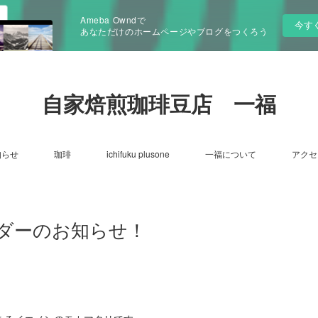
Ameba Owndで
今す
あなただけのホームページやブログをつくろう
自家焙煎珈琲豆店 一福
知らせ
珈琲
ichifuku plusone
一福について
アクセ
ンダーのお知らせ！