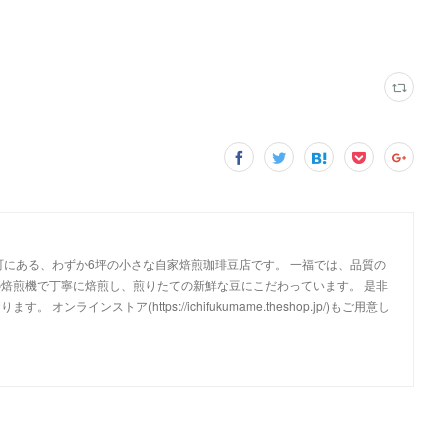
町にある、わずか6坪の小さな自家焙煎珈琲豆店です。 一福では、品質の
焙煎機で丁寧に焙煎し、煎りたての新鮮な豆にこだわっています。 是非
ンラインストア(https://ichifukumame.theshop.jp/)もご用意し