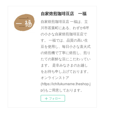
(
2
)
(
1
)
(
1
)
(
1
)
(
1
)
(
17
)
自家焙煎珈琲豆店 一福
(
1
)
(
1
)
(
1
)
(
2
)
自家焙煎珈琲豆店 一福は、立
(
2
)
(
1
)
(
1
)
(
1
)
川市若葉町にある、わずか6坪
(
1
)
(
1
)
(
1
)
(
2
)
の小さな自家焙煎珈琲豆店で
す。 一福では、品質の高い生
(
2
)
(
1
)
(
2
)
(
1
)
豆を使用し、毎日小さな直火式
(
1
)
(
2
)
(
3
)
の焙煎機で丁寧に焙煎し、煎り
たての新鮮な豆にこだわってい
(
2
)
(
2
)
(
1
)
ます。 是非みなさまのお越し
(
2
)
をお待ち申し上げております。
オンラインストア
(
3
)
(https://ichifukumame.theshop.j
p/)もご用意しております。
フォロー