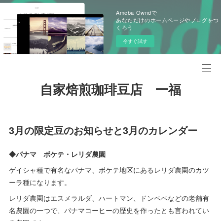
Ameba Owndで
あなただけのホームページやブログをつ
くろう
今すぐ試す
自家焙煎珈琲豆店 一福
3月の限定豆のお知らせと3月のカレンダー
◆パナマ ボケテ・レリダ農園
ゲイシャ種で有名なパナマ、ボケテ地区にあるレリダ農園のカツ
ーラ種になります。
レリダ農園はエスメラルダ、ハートマン、ドンペペなどの老舗有
名農園の一つで、パナマコーヒーの歴史を作ったとも言われてい