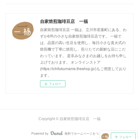
(
1
)
(
1
)
(
1
)
(
1
)
(
1
)
(
3
)
(
2
)
自家焙煎珈琲豆店 一福
(
1
)
(
1
)
(
1
)
(
1
)
(
17
)
自家焙煎珈琲豆店 一福は、立川市若葉町にある、わ
(
1
)
(
1
)
(
1
)
(
2
)
ずか6坪の小さな自家焙煎珈琲豆店です。 一福で
は、品質の高い生豆を使用し、毎日小さな直火式の
(
2
)
(
1
)
(
1
)
(
1
)
焙煎機で丁寧に焙煎し、煎りたての新鮮な豆にこだ
わっています。 是非みなさまのお越しをお待ち申し
(
1
)
(
1
)
(
1
)
(
2
)
上げております。 オンラインストア
(https://ichifukumame.theshop.jp/)もご用意しており
(
2
)
(
1
)
(
2
)
(
1
)
ます。
フォロー
(
1
)
(
2
)
(
3
)
(
2
)
(
2
)
(
1
)
(
2
)
Copyright © 自家焙煎珈琲豆店 一福
(
3
)
Powered by
無料でホームページをつくろう
AmebaOwnd
フォロー