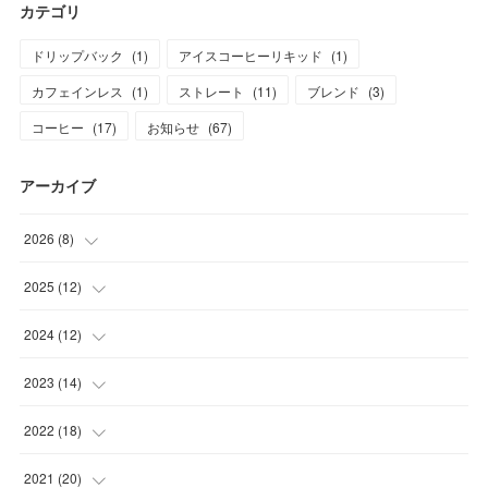
カテゴリ
ドリップバック
(
1
)
アイスコーヒーリキッド
(
1
)
カフェインレス
(
1
)
ストレート
(
11
)
ブレンド
(
3
)
コーヒー
(
17
)
お知らせ
(
67
)
アーカイブ
2026
(
8
)
(
1
)
2025
(
12
)
(
1
)
(
1
)
2024
(
12
)
(
1
)
(
1
)
(
1
)
2023
(
14
)
(
1
)
(
1
)
(
1
)
(
2
)
2022
(
18
)
(
1
)
(
1
)
(
1
)
(
1
)
(
1
)
2021
(
20
)