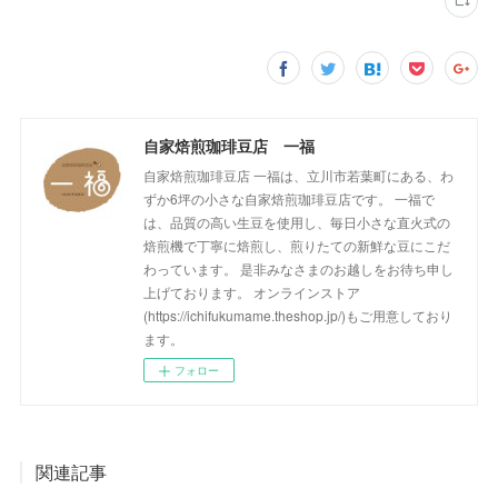
自家焙煎珈琲豆店 一福
自家焙煎珈琲豆店 一福は、立川市若葉町にある、わ
ずか6坪の小さな自家焙煎珈琲豆店です。 一福で
は、品質の高い生豆を使用し、毎日小さな直火式の
焙煎機で丁寧に焙煎し、煎りたての新鮮な豆にこだ
わっています。 是非みなさまのお越しをお待ち申し
上げております。 オンラインストア
(https://ichifukumame.theshop.jp/)もご用意しており
ます。
フォロー
関連記事