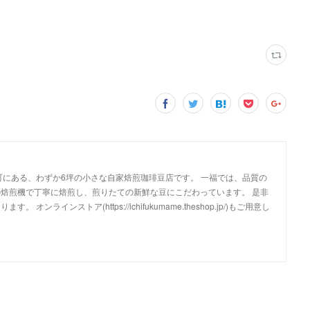
町にある、わずか6坪の小さな自家焙煎珈琲豆店です。 一福では、品質の
焙煎機で丁寧に焙煎し、煎りたての新鮮な豆にこだわっています。 是非
ンラインストア(https://ichifukumame.theshop.jp/)もご用意し