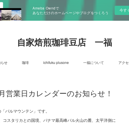
Ameba Owndで
今す
あなただけのホームページやブログをつくろう
自家焙煎珈琲豆店 一福
知らせ
珈琲
ichifuku plusone
一福について
アクセ
7月営業日カレンダーのお知らせ！
の「バルマウンテン」です。
、コスタリカとの国境、パナマ最高峰バル火山の麓、太平洋側に