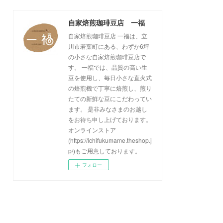
(
2
)
(
1
)
(
1
)
(
1
)
(
1
)
(
17
)
自家焙煎珈琲豆店 一福
(
1
)
(
1
)
(
1
)
(
2
)
自家焙煎珈琲豆店 一福は、立
(
2
)
(
1
)
(
1
)
(
1
)
川市若葉町にある、わずか6坪
(
1
)
(
1
)
(
1
)
(
2
)
の小さな自家焙煎珈琲豆店で
す。 一福では、品質の高い生
(
2
)
(
1
)
(
2
)
(
1
)
豆を使用し、毎日小さな直火式
(
1
)
(
2
)
(
3
)
の焙煎機で丁寧に焙煎し、煎り
たての新鮮な豆にこだわってい
(
2
)
(
2
)
(
1
)
ます。 是非みなさまのお越し
(
2
)
をお待ち申し上げております。
オンラインストア
(
3
)
(https://ichifukumame.theshop.j
p/)もご用意しております。
フォロー