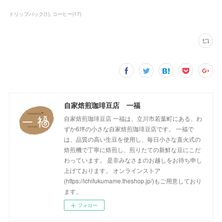
ドリップバック
(
1
)
コーヒー
(
17
)
自家焙煎珈琲豆店 一福
自家焙煎珈琲豆店 一福は、立川市若葉町にある、わ
ずか6坪の小さな自家焙煎珈琲豆店です。 一福で
は、品質の高い生豆を使用し、毎日小さな直火式の
焙煎機で丁寧に焙煎し、煎りたての新鮮な豆にこだ
わっています。 是非みなさまのお越しをお待ち申し
上げております。 オンラインストア
(https://ichifukumame.theshop.jp/)もご用意しており
ます。
フォロー