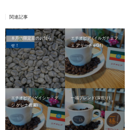
関連記事
８月の限定豆のお知ら
エチオピア (イルガチェフ
せ！
ェ アリーチャG1)
エチオピア (ゲイシャ・グ
一福ブレンド(深煎り)
ジ ゲレナ農園)