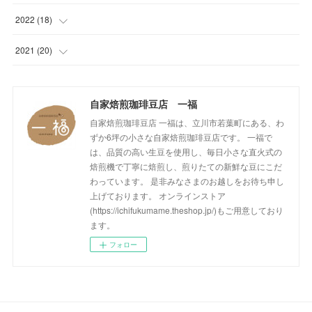
(
1
)
(
1
)
(
1
)
(
2
)
2022
(
18
)
(
1
)
(
1
)
(
1
)
(
1
)
(
1
)
2021
(
20
)
(
1
)
(
1
)
(
1
)
(
1
)
(
1
)
(
3
)
(
2
)
自家焙煎珈琲豆店 一福
(
1
)
(
1
)
(
1
)
(
1
)
(
17
)
自家焙煎珈琲豆店 一福は、立川市若葉町にある、わ
(
1
)
(
1
)
(
1
)
(
2
)
ずか6坪の小さな自家焙煎珈琲豆店です。 一福で
は、品質の高い生豆を使用し、毎日小さな直火式の
(
2
)
(
1
)
(
1
)
(
1
)
焙煎機で丁寧に焙煎し、煎りたての新鮮な豆にこだ
わっています。 是非みなさまのお越しをお待ち申し
(
1
)
(
1
)
(
1
)
(
2
)
上げております。 オンラインストア
(https://ichifukumame.theshop.jp/)もご用意しており
(
2
)
(
1
)
(
2
)
(
1
)
ます。
フォロー
(
1
)
(
2
)
(
3
)
(
2
)
(
2
)
(
1
)