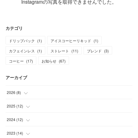
Instagramの写真を取得できませんでした。
カテゴリ
ドリップバック
(
1
)
アイスコーヒーリキッド
(
1
)
カフェインレス
(
1
)
ストレート
(
11
)
ブレンド
(
3
)
コーヒー
(
17
)
お知らせ
(
67
)
アーカイブ
2026
(
8
)
(
1
)
2025
(
12
)
(
1
)
(
1
)
2024
(
12
)
(
1
)
(
1
)
(
1
)
2023
(
14
)