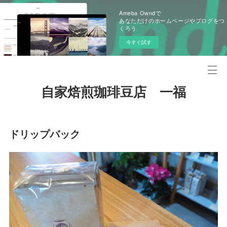
Ameba Owndで
あなただけのホームページやブログをつ
くろう
今すぐ試す
自家焙煎珈琲豆店 一福
ドリップバック