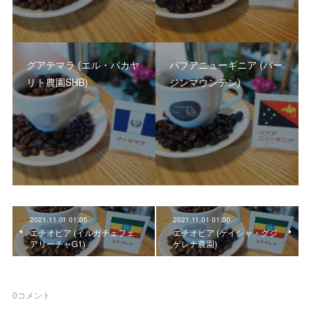
グアテマラ (エル・パカヤ
パプアニューギニア (バー
リト農園SHB)
ジンマウンテン)
2021.11.01 01:05
2021.11.01 01:00
エチオピア (イルガチェフェ
エチオピア (ゲイシャ・グジ
アリーチャG1)
ゲレナ農園)
0
コメント