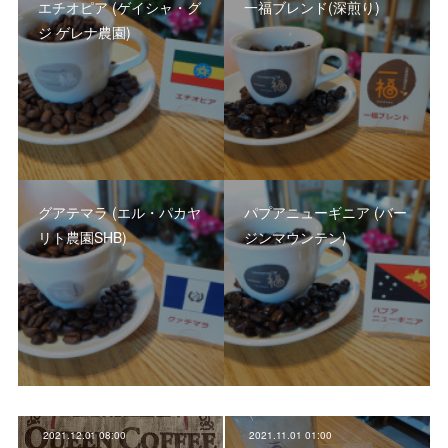
エチオピア (ゲイシャ・グ
一福ブレンド(深煎り)
ジ ゲレナ農園)
グアテマラ (エル・パカヤ
パプアニューギニア (バー
リト農園SHB)
ジンマウンテン)
2021.12.01 08:00
2021.11.01 01:00