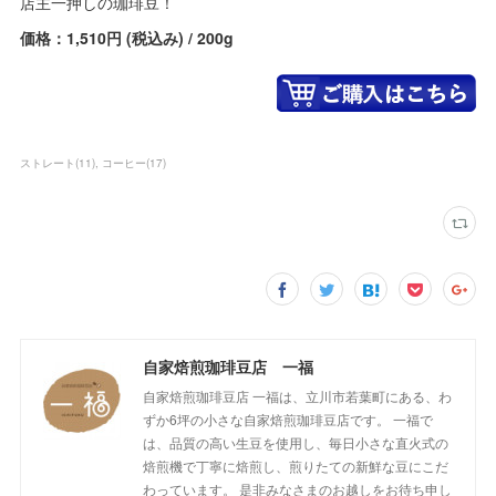
店主一押しの珈琲豆！
価格：1,510円 (税込み) / 200g
ストレート
(
11
)
コーヒー
(
17
)
自家焙煎珈琲豆店 一福
自家焙煎珈琲豆店 一福は、立川市若葉町にある、わ
ずか6坪の小さな自家焙煎珈琲豆店です。 一福で
は、品質の高い生豆を使用し、毎日小さな直火式の
焙煎機で丁寧に焙煎し、煎りたての新鮮な豆にこだ
わっています。 是非みなさまのお越しをお待ち申し