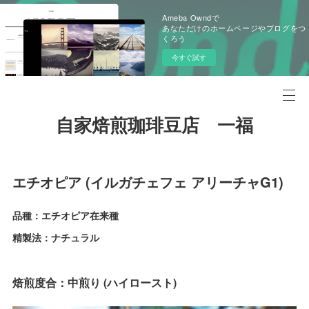
Ameba Owndで
あなただけのホームページやブログをつ
くろう
今すぐ試す
自家焙煎珈琲豆店 一福
エチオピア (イルガチェフェ アリーチャG1)
品種：エチオピア在来種
精製法：ナチュラル
焙煎度合：中煎り (ハイロースト)