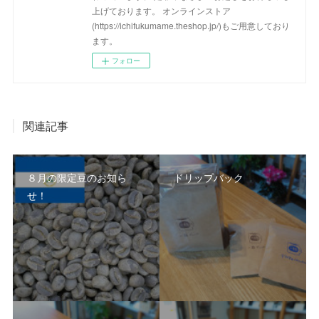
上げております。 オンラインストア
(https://ichifukumame.theshop.jp/)もご用意しており
ます。
フォロー
関連記事
８月の限定豆のお知ら
ドリップバック
せ！