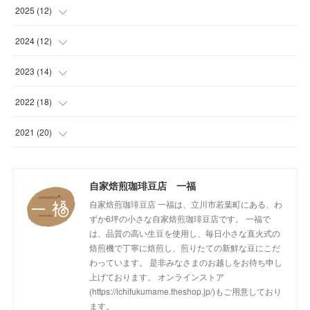
(
1
)
2025
(
12
)
(
1
)
(
1
)
2024
(
12
)
(
1
)
(
1
)
(
1
)
2023
(
14
)
(
1
)
(
1
)
(
1
)
(
2
)
2022
(
18
)
(
1
)
(
1
)
(
1
)
(
1
)
(
1
)
2021
(
20
)
(
1
)
(
1
)
(
1
)
(
1
)
(
1
)
(
3
)
(
2
)
自家焙煎珈琲豆店 一福
(
1
)
(
1
)
(
1
)
(
1
)
(
17
)
自家焙煎珈琲豆店 一福は、立川市若葉町にある、わ
(
1
)
(
1
)
(
1
)
(
2
)
ずか6坪の小さな自家焙煎珈琲豆店です。 一福で
は、品質の高い生豆を使用し、毎日小さな直火式の
(
2
)
(
1
)
(
1
)
(
1
)
焙煎機で丁寧に焙煎し、煎りたての新鮮な豆にこだ
わっています。 是非みなさまのお越しをお待ち申し
(
1
)
(
1
)
(
1
)
(
2
)
上げております。 オンラインストア
(https://ichifukumame.theshop.jp/)もご用意しており
(
2
)
(
1
)
(
2
)
(
1
)
ます。