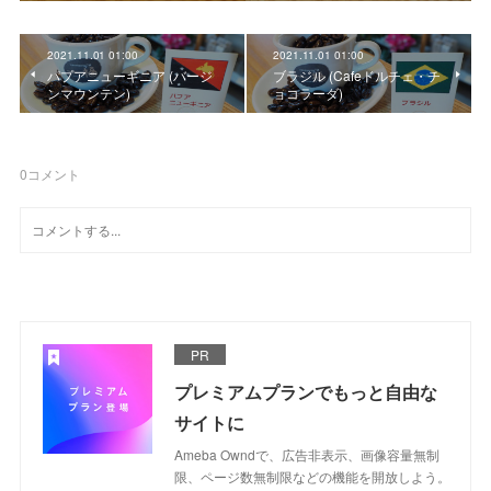
2021.11.01 01:00
2021.11.01 01:00
パプアニューギニア (バージ
ブラジル (Cafeドルチェ・チ
ンマウンテン)
ョコラーダ)
0
コメント
PR
プレミアムプランでもっと自由な
サイトに
Ameba Owndで、広告非表示、画像容量無制
限、ページ数無制限などの機能を開放しよう。