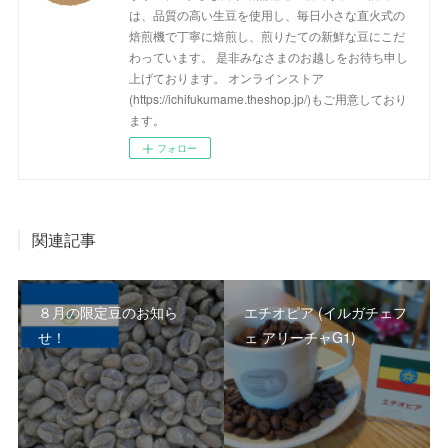
は、品質の高い生豆を使用し、毎日小さな直火式の
焙煎機で丁寧に焙煎し、煎りたての新鮮な豆にこだ
わっています。 是非みなさまのお越しをお待ち申し
上げております。 オンラインストア
(https://ichifukumame.theshop.jp/)もご用意しており
ます。
フォロー
関連記事
８月の限定豆のお知ら
エチオピア (イルガチェフ
せ！
ェ アリーチャG1)