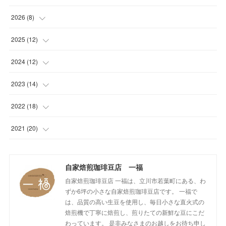
2026
(
8
)
(
1
)
2025
(
12
)
(
1
)
(
1
)
2024
(
12
)
(
1
)
(
1
)
(
1
)
2023
(
14
)
(
1
)
(
1
)
(
1
)
(
2
)
2022
(
18
)
(
1
)
(
1
)
(
1
)
(
1
)
(
1
)
2021
(
20
)
(
1
)
(
1
)
(
1
)
(
1
)
(
1
)
(
3
)
(
2
)
自家焙煎珈琲豆店 一福
(
1
)
(
1
)
(
1
)
(
1
)
(
17
)
自家焙煎珈琲豆店 一福は、立川市若葉町にある、わ
(
1
)
(
1
)
(
1
)
(
2
)
ずか6坪の小さな自家焙煎珈琲豆店です。 一福で
は、品質の高い生豆を使用し、毎日小さな直火式の
(
2
)
(
1
)
(
1
)
(
1
)
焙煎機で丁寧に焙煎し、煎りたての新鮮な豆にこだ
わっています。 是非みなさまのお越しをお待ち申し