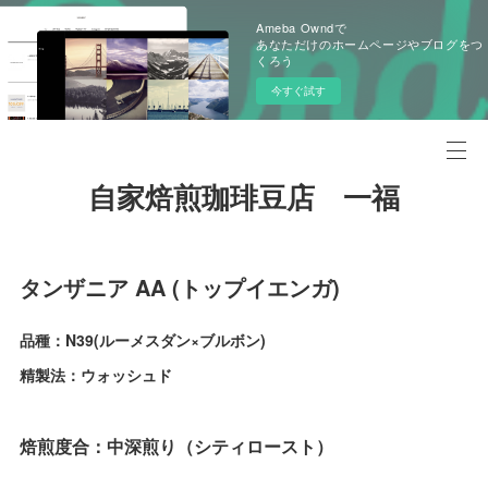
Ameba Owndで
あなただけのホームページやブログをつ
くろう
今すぐ試す
自家焙煎珈琲豆店 一福
タンザニア AA (トップイエンガ)
品種：N39(ルーメスダン×ブルボン)
精製法：ウォッシュド
焙煎度合：中深煎り（シティロースト）