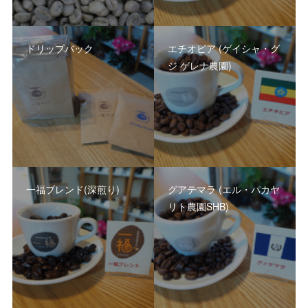
ドリップバック
エチオピア (ゲイシャ・グ
ジ ゲレナ農園)
一福ブレンド(深煎り)
グアテマラ (エル・パカヤ
リト農園SHB)