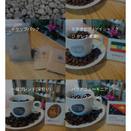
ドリップバック
エチオピア (ゲイシャ・グ
ジ ゲレナ農園)
一福ブレンド(深煎り)
パプアニューギニア (バー
ジンマウンテン)