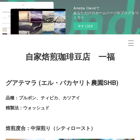
Ameba Owndで
あなただけのホームページやブログをつ
くろう
今すぐ試す
自家焙煎珈琲豆店 一福
グアテマラ (エル・パカヤリト農園SHB)
品種：ブルボン、ティピカ、カツアイ
精製法：ウォッシュド
焙煎度合：中深煎り（シティロースト）