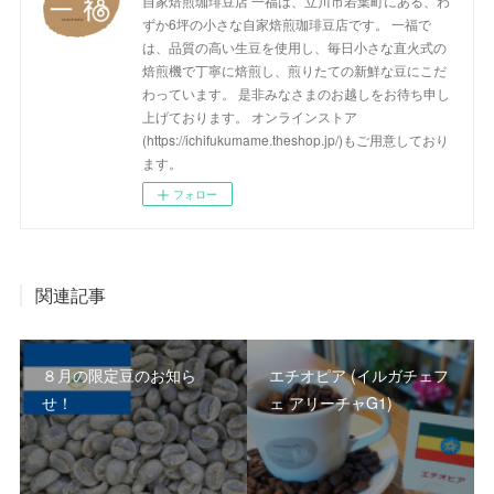
自家焙煎珈琲豆店 一福は、立川市若葉町にある、わ
ずか6坪の小さな自家焙煎珈琲豆店です。 一福で
は、品質の高い生豆を使用し、毎日小さな直火式の
焙煎機で丁寧に焙煎し、煎りたての新鮮な豆にこだ
わっています。 是非みなさまのお越しをお待ち申し
上げております。 オンラインストア
(https://ichifukumame.theshop.jp/)もご用意しており
ます。
フォロー
関連記事
８月の限定豆のお知ら
エチオピア (イルガチェフ
せ！
ェ アリーチャG1)