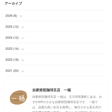
アーカイブ
2026
(
8
)
(
1
)
2025
(
12
)
(
1
)
(
1
)
2024
(
12
)
(
1
)
(
1
)
(
1
)
2023
(
14
)
(
1
)
(
1
)
(
1
)
(
2
)
2022
(
18
)
(
1
)
(
1
)
(
1
)
(
1
)
(
1
)
2021
(
20
)
(
1
)
(
1
)
(
1
)
(
1
)
(
1
)
(
3
)
(
2
)
自家焙煎珈琲豆店 一福
(
1
)
(
1
)
(
1
)
(
1
)
(
17
)
自家焙煎珈琲豆店 一福は、立川市若葉町にある、わ
(
1
)
(
1
)
(
1
)
(
2
)
ずか6坪の小さな自家焙煎珈琲豆店です。 一福で
は、品質の高い生豆を使用し、毎日小さな直火式の
(
2
)
(
1
)
(
1
)