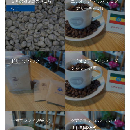
８月の限定豆のお知ら
エチオピア (イルガチェフ
せ！
ェ アリーチャG1)
ドリップバック
エチオピア (ゲイシャ・グ
ジ ゲレナ農園)
一福ブレンド(深煎り)
グアテマラ (エル・パカヤ
リト農園SHB)