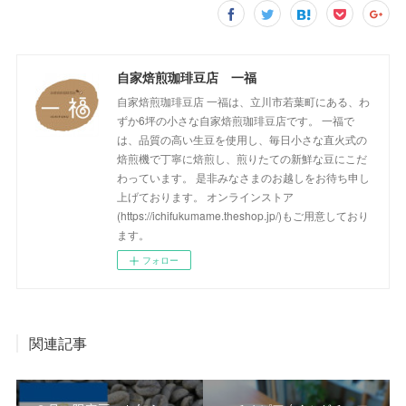
自家焙煎珈琲豆店 一福
自家焙煎珈琲豆店 一福は、立川市若葉町にある、わ
ずか6坪の小さな自家焙煎珈琲豆店です。 一福で
は、品質の高い生豆を使用し、毎日小さな直火式の
焙煎機で丁寧に焙煎し、煎りたての新鮮な豆にこだ
わっています。 是非みなさまのお越しをお待ち申し
上げております。 オンラインストア
(https://ichifukumame.theshop.jp/)もご用意しており
ます。
フォロー
関連記事