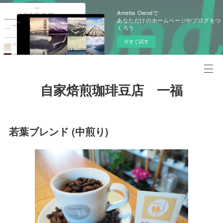
Ameba Owndで
あなただけのホームページやブログをつ
くろう
今すぐ試す
自家焙煎珈琲豆店 一福
若葉ブレンド (中煎り)