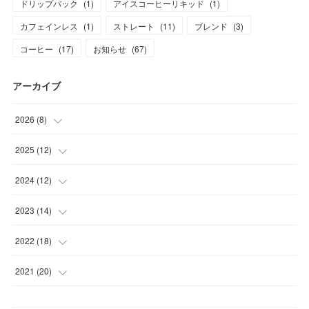
ドリップバック
(
1
)
アイスコーヒーリキッド
(
1
)
カフェインレス
(
1
)
ストレート
(
11
)
ブレンド
(
3
)
コーヒー
(
17
)
お知らせ
(
67
)
アーカイブ
2026
(
8
)
(
1
)
2025
(
12
)
(
1
)
(
1
)
2024
(
12
)
(
1
)
(
1
)
(
1
)
2023
(
14
)
(
1
)
(
1
)
(
1
)
(
2
)
2022
(
18
)
(
1
)
(
1
)
(
1
)
(
1
)
(
1
)
2021
(
20
)
(
1
)
(
1
)
(
1
)
(
1
)
(
1
)
(
3
)